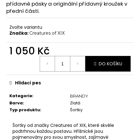
č
přídavné pásky a originální přídavný kroužek v
Chrániče na kolena
u
přední části.
j
Další doplňky
e
Poukazy
Zvolte variantu
m
Značka:
Creatures of XIX
e
VYBAVENÍ
Tyče
1 050 Kč
Aerial
Měrná
DO KOŠÍKU
cena:
Dopadové matrace
HIGH HEELS
Hlídací pes
7" Heel (Adore, Sky)
Kategorie
:
BRANDY
8" Heel (Flamingo)
Barva
:
Zlatá
10" Heel (Beyond)
Typ produktu
:
Šortky
9" Heel (Infinity)
Šortky od značky Creatures of XIX, které skvěle
KONTAKTY
podtrhnou každou postavu. Hříšnické jsou
SHOWROOM
pojmenovány pro svou smyslnost, zajímavé