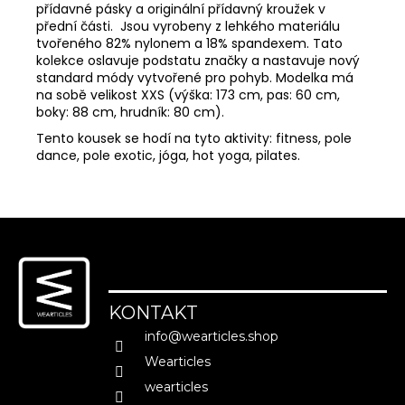
přídavné pásky a originální přídavný kroužek v
přední části. Jsou vyrobeny z lehkého materiálu
tvořeného 82% nylonem a 18% spandexem. Tato
MĚNA
(CZK)
kolekce oslavuje podstatu značky a nastavuje nový
standard módy vytvořené pro pohyb. Modelka má
CZK
na sobě velikost XXS (výška: 173 cm, pas: 60 cm,
EUR
boky: 88 cm, hrudník: 80 cm).
Tento kousek se hodí na tyto aktivity: fitness, pole
PŘIHLÁŠENÍ
dance, pole exotic, jóga, hot yoga, pilates.
Z
á
p
a
KONTAKT
t
info
@
wearticles.shop
í
Wearticles
wearticles