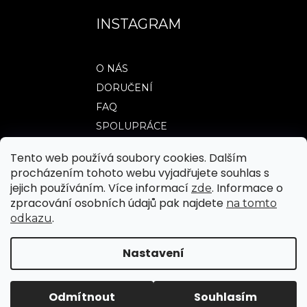
INSTAGRAM
O NÁS
DORUČENÍ
FAQ
SPOLUPRÁCE
Tento web používá soubory cookies. Dalším
procházením tohoto webu vyjadřujete souhlas s
TABULKY VELIKOSTÍ
jejich používáním. Více informací
. Informace o
zde
OBCHODNÍ PODMÍNKY
zpracování osobních údajů pak najdete
na tomto
.
odkazu
JAK NAKUPOVAT
REKLAMACE A VRÁCENÍ ZBOŽÍ
Nastavení
|
Vytvořil Shoptet
Upravilo FV STUDIO
Odmítnout
Souhlasím
Copyright 2026
WEARTICLES
. Všechna