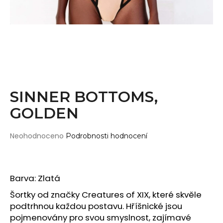
Wearticles
a
Pleaser
j
MyStyle
í
t
PRODUKTY
?
Topy
Kraťasy
SINNER BOTTOMS,
Cullotes
GOLDEN
HLEDAT
Legíny
Bodysuits
Průměrné
Neohodnoceno
Podrobnosti hodnocení
hodnocení
Jumpsuits
produktu
D
je
Plavky
o
0,0
Barva: Zlatá
p
Děti
z
o
5
Šortky od značky Creatures of XIX, které skvěle
DOPLŇKY
hvězdiček.
r
podtrhnou každou postavu. Hříšnické jsou
u
Gripy
pojmenovány pro svou smyslnost, zajímavé