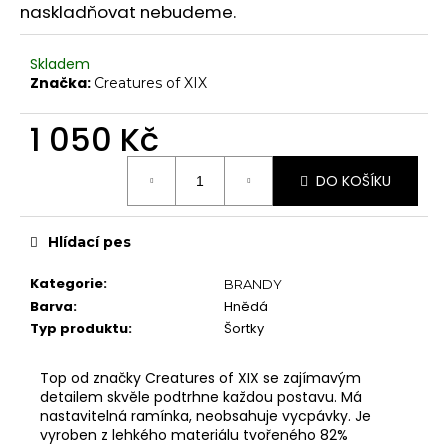
č
naskladňovat nebudeme.
Chrániče na kolena
u
j
Další doplňky
Skladem
e
Poukazy
Značka:
Creatures of XIX
m
e
VYBAVENÍ
1 050 Kč
Tyče
Měrná
Aerial
DO KOŠÍKU
cena:
Dopadové matrace
Hlídací pes
HIGH HEELS
7" Heel (Adore, Sky)
Kategorie
:
BRANDY
Barva
:
Hnědá
8" Heel (Flamingo)
Typ produktu
:
Šortky
10" Heel (Beyond)
9" Heel (Infinity)
Top od značky Creatures of XIX se zajímavým
detailem skvěle podtrhne každou postavu. Má
KONTAKTY
nastavitelná ramínka, neobsahuje vycpávky. Je
SHOWROOM
vyroben z lehkého materiálu tvořeného 82%