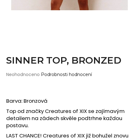
Wearticles
a
Pleaser
j
MyStyle
í
t
PRODUKTY
?
Topy
Kraťasy
SINNER TOP, BRONZED
Cullotes
HLEDAT
Legíny
Průměrné
Neohodnoceno
Podrobnosti hodnocení
hodnocení
Bodysuits
produktu
je
Jumpsuits
0,0
D
Barva: Bronzová
Plavky
z
o
5
Top od značky Creatures of XIX se zajímavým
p
Děti
hvězdiček.
detailem na zádech skvěle podtrhne každou
o
postavu.
DOPLŇKY
r
u
Gripy
LAST CHANCE! Creatures of XIX již bohužel znovu