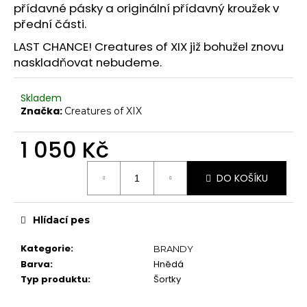
č
přídavné pásky a originální přídavný kroužek v
Chrániče na kolena
u
přední části.
j
Další doplňky
LAST CHANCE! Creatures of XIX již bohužel znovu
e
Poukazy
naskladňovat nebudeme.
m
e
VYBAVENÍ
Skladem
Tyče
Značka:
Creatures of XIX
Aerial
1 050 Kč
Dopadové matrace
Měrná
HIGH HEELS
DO KOŠÍKU
cena:
7" Heel (Adore, Sky)
8" Heel (Flamingo)
Hlídací pes
10" Heel (Beyond)
Kategorie
:
BRANDY
9" Heel (Infinity)
Barva
:
Hnědá
Typ produktu
:
Šortky
KONTAKTY
SHOWROOM