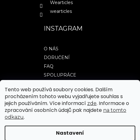
Wearticles
wearticles
INSTAGRAM
O NÁS
DORUČENÍ
FAQ
SPOLUPRÁCE
Tento web používá soubory cookies. Dalším
procházením tohoto webu vyjadřujete souhlas s
TABULKY VELIKOSTÍ
jejich používáním. Více informací
. Informace o
zde
OBCHODNÍ PODMÍNKY
zpracování osobních údajů pak najdete
na tomto
.
odkazu
JAK NAKUPOVAT
REKLAMACE A VRÁCENÍ ZBOŽÍ
Nastavení