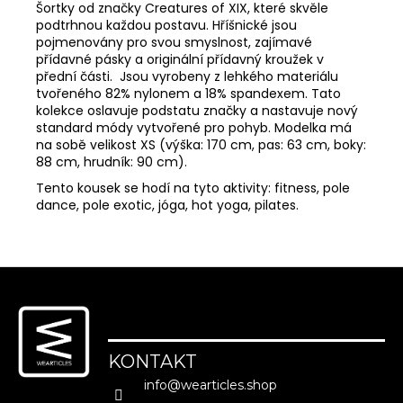
Šortky od značky Creatures of XIX, které skvěle
podtrhnou každou postavu. Hříšnické jsou
pojmenovány pro svou smyslnost, zajímavé
MĚNA
(CZK)
přídavné pásky a originální přídavný kroužek v
přední části. Jsou vyrobeny z lehkého materiálu
CZK
tvořeného 82% nylonem a 18% spandexem. Tato
EUR
kolekce oslavuje podstatu značky a nastavuje nový
standard módy vytvořené pro pohyb. Modelka má
PŘIHLÁŠENÍ
na sobě velikost XS (výška: 170 cm, pas: 63 cm, boky:
88 cm, hrudník: 90 cm).
Tento kousek se hodí na tyto aktivity: fitness, pole
dance, pole exotic, jóga, hot yoga, pilates.
Z
á
p
a
KONTAKT
t
info
@
wearticles.shop
í