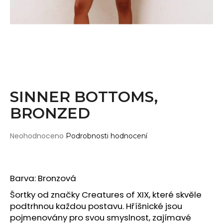
Wearticles
a
Pleaser
j
MyStyle
í
t
PRODUKTY
?
Topy
Kraťasy
SINNER BOTTOMS,
Cullotes
BRONZED
HLEDAT
Legíny
Bodysuits
Průměrné
Neohodnoceno
Podrobnosti hodnocení
hodnocení
Jumpsuits
produktu
D
je
Plavky
o
0,0
Barva: Bronzová
p
Děti
z
o
5
Šortky od značky Creatures of XIX, které skvěle
DOPLŇKY
hvězdiček.
r
podtrhnou každou postavu. Hříšnické jsou
u
Gripy
pojmenovány pro svou smyslnost, zajímavé