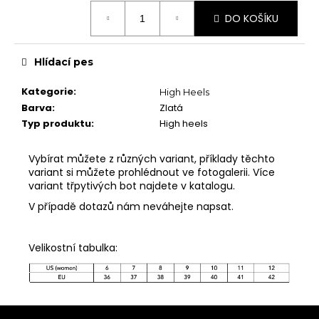
Měrná
DO KOŠÍKU
cena:
MĚNA
(CZK)
Hlídací pes
CZK
EUR
Kategorie
:
High Heels
Barva
:
Zlatá
PŘIHLÁŠENÍ
Typ produktu
:
High heels
Vybírat můžete z různých variant, příklady těchto
variant si můžete prohlédnout ve fotogalerii. Více
variant třpytivých bot najdete v katalogu.
V případě dotazů nám neváhejte napsat.
Velikostní tabulka:
Z