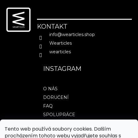
á
p
a
KONTAKT
t
info
@
wearticles.shop
í
Wearticles
wearticles
INSTAGRAM
O NÁS
DORUČENÍ
FAQ
SPOLUPRÁCE
Tento web používá soubory cookies. Dalším
procházením tohoto webu vyjadřujete souhlas s