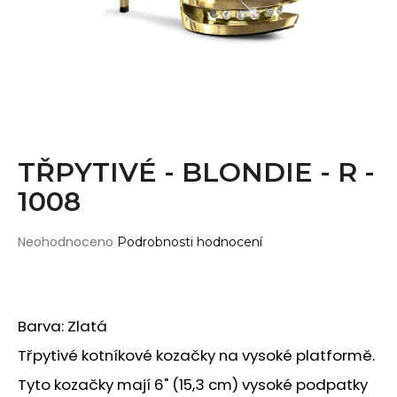
Wearticles
a
Pleaser
j
MyStyle
í
t
PRODUKTY
?
Topy
Kraťasy
TŘPYTIVÉ - BLONDIE - R -
Cullotes
1008
HLEDAT
Legíny
Bodysuits
Průměrné
Neohodnoceno
Podrobnosti hodnocení
hodnocení
Jumpsuits
produktu
D
je
Plavky
o
0,0
p
Děti
Barva: Zlatá
z
o
5
Třpytivé kotníkové kozačky na vysoké platformě.
DOPLŇKY
hvězdiček.
r
u
Gripy
Tyto kozačky mají 6" (15,3 cm) vysoké podpatky