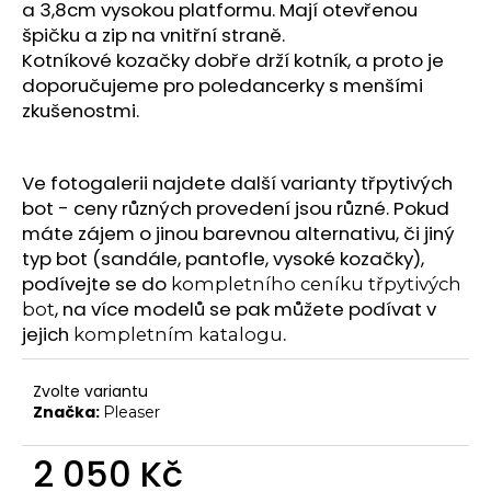
č
a 3,8cm vysokou platformu. Mají otevřenou
Chrániče na kolena
u
špičku a zip na vnitřní straně.
j
Další doplňky
Kotníkové kozačky dobře drží kotník, a proto je
e
doporučujeme pro poledancerky s menšími
Poukazy
m
zkušenostmi.
e
VYBAVENÍ
Tyče
Ve fotogalerii najdete další varianty třpytivých
Aerial
bot - ceny různých provedení jsou různé. Pokud
máte zájem o jinou barevnou alternativu, či jiný
Dopadové matrace
typ bot (sandále, pantofle, vysoké kozačky),
HIGH HEELS
podívejte se do
kompletního ceníku třpytivých
7" Heel (Adore, Sky)
, na více modelů se pak můžete podívat v
bot
jejich
.
kompletním katalogu
8" Heel (Flamingo)
10" Heel (Beyond)
Zvolte variantu
9" Heel (Infinity)
Značka:
Pleaser
KONTAKTY
2 050 Kč
SHOWROOM