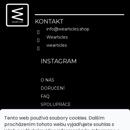
á
p
a
KONTAKT
t
info
@
wearticles.shop
í
Wearticles
wearticles
INSTAGRAM
O NÁS
DORUČENÍ
FAQ
SPOLUPRÁCE
Tento web používá soubory cookies. Dalším
procházením tohoto webu vyjadřujete souhlas s
TABULKY VELIKOSTÍ