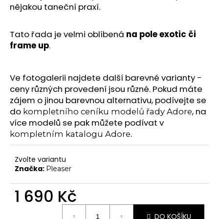
č
nějakou taneční praxí.
Chrániče na kolena
u
j
Další doplňky
e
Tato řada je velmi oblíbená
na pole exotic či
Poukazy
m
frame up
.
e
VYBAVENÍ
Tyče
Ve fotogalerii najdete další barevné varianty -
Aerial
ceny různých provedení jsou různé. Pokud máte
zájem o jinou barevnou alternativu, podívejte se
Dopadové matrace
do
, na
kompletního ceníku modelů řady Adore
více modelů se pak můžete podívat v
HIGH HEELS
.
kompletním katalogu Adore
7" Heel (Adore, Sky)
8" Heel (Flamingo)
Zvolte variantu
10" Heel (Beyond)
Značka:
Pleaser
9" Heel (Infinity)
1 690 Kč
KONTAKTY
Měrná
SHOWROOM
DO KOŠÍKU
cena: