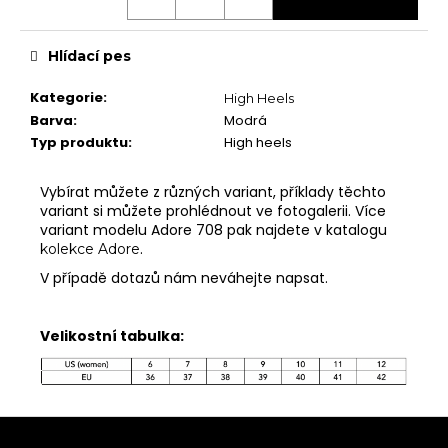
Hlídací pes
MĚNA
(CZK)
CZK
Kategorie
:
High Heels
EUR
Barva
:
Modrá
Typ produktu
:
High heels
PŘIHLÁŠENÍ
Vybírat můžete z různých variant, příklady těchto
variant si můžete prohlédnout ve fotogalerii. Více
variant modelu Adore 708 pak najdete v katalogu
.
kolekce Adore
V případě dotazů nám neváhejte napsat.
Velikostní tabulka:
Z