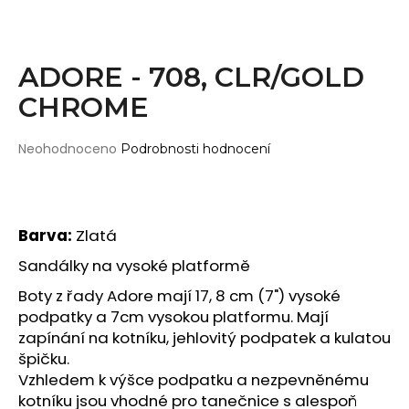
Wearticles
a
Pleaser
j
MyStyle
í
ADORE - 708, CLR/GOLD
t
CHROME
PRODUKTY
?
Topy
Průměrné
Neohodnoceno
Podrobnosti hodnocení
Kraťasy
hodnocení
produktu
Cullotes
je
HLEDAT
Legíny
0,0
Barva:
Zlatá
z
Bodysuits
5
Sandálky na vysoké platformě
hvězdiček.
Jumpsuits
D
Boty z řady Adore mají 17, 8 cm (7") vysoké
Plavky
o
podpatky a 7cm vysokou platformu. Mají
p
Děti
zapínání na kotníku, jehlovitý podpatek a kulatou
o
špičku.
DOPLŇKY
r
Vzhledem k výšce podpatku a nezpevněnému
u
Gripy
kotníku jsou vhodné pro tanečnice s alespoň