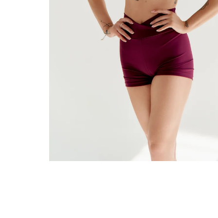
Queen Pole Wear
Wearticles
Pleaser
MyStyle