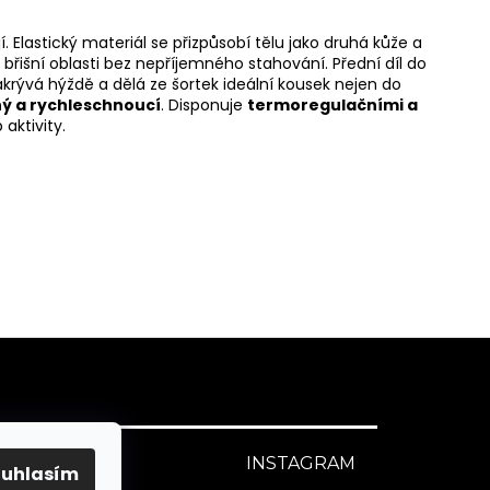
 Elastický materiál se přizpůsobí tělu jako druhá kůže a
 břišní oblasti bez nepříjemného stahování. Přední díl do
krývá hýždě a dělá ze šortek ideální kousek nejen do
ný a rychleschnoucí
. Disponuje
termoregulačními a
 aktivity.
INSTAGRAM
O NÁS
ouhlasím