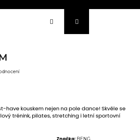
Přihlášení
Hledat
Nákupní
košík
KONTAKTY
SHOWROOM
UM
, Sky)
ingo)
odnocení
ond)
ty)
st-have kouskem nejen na pole dance! Skvěle se
lový trénink, pilates, stretching i letní sportovní
Značka:
BENG