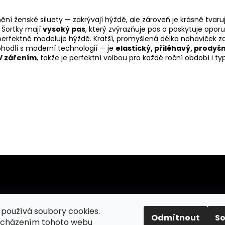
ženské siluety — zakrývají hýždě, ale zároveň je krásně tvarují.
. Šortky mají
vysoký pas
, který zvýrazňuje pas a poskytuje oporu
erfektně modeluje hýždě. Kratší, promyšlená délka nohaviček za
pohodlí s moderní technologií — je
elastický, přiléhavý, prodyš
V zářením
, takže je perfektní volbou pro každé roční období i typ
používá soubory cookies.
TABULKY VELIKOSTÍ
Odmítnout
S
ocházením tohoto webu