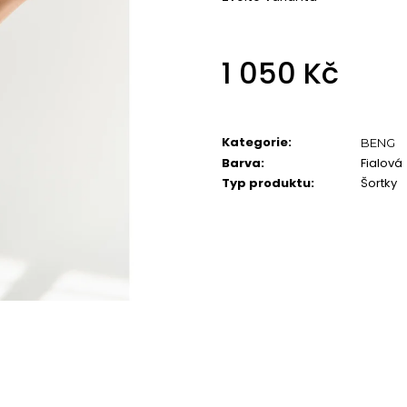
1 050 Kč
Měrná
cena:
Kategorie
:
BENG
Barva
:
Fialová
Typ produktu
:
Šortky