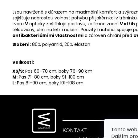
Jsou navržené s důrazem na maximální komfort a zvýraznění 
zajišťuje naprostou volnost pohybu při jakémkoliv tréninku
tvaru
V
opticky zeštíhluje postavu, zatímco zadní
V střih
p
tělocvičny, ale i na letní nošení. Použitý materiál spojuje 
antibakteriálními vlastnostmi
a zároveň chrání před
U
Složení:
80% polyamid, 20% elastan
Velikosti:
XS/S:
Pas 60–70 cm, boky 76–90 cm
M:
Pas 71–80 cm, boky 91–100 cm
L:
Pas 81–90 cm, boky 101–108 cm
Z
á
p
a
Tento web 
t
KONTAKT
Dalším pr