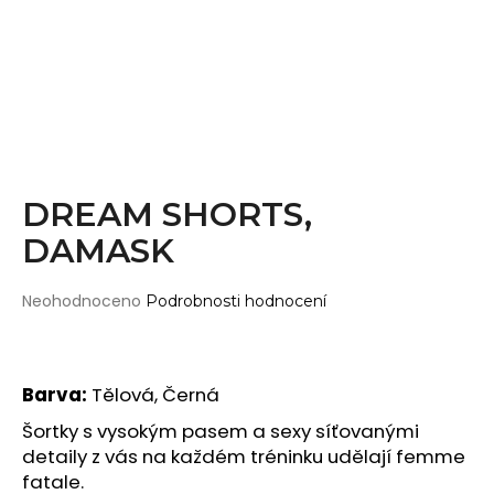
Wearticles
a
Pleaser
j
MyStyle
í
t
PRODUKTY
?
Topy
Kraťasy
DREAM SHORTS,
Cullotes
DAMASK
HLEDAT
Legíny
Bodysuits
Průměrné
Neohodnoceno
Podrobnosti hodnocení
hodnocení
Jumpsuits
produktu
D
je
Plavky
o
0,0
Barva:
Tělová, Černá
p
Děti
z
o
5
Šortky s vysokým pasem a sexy síťovanými
DOPLŇKY
hvězdiček.
r
detaily z vás na každém tréninku udělají femme
u
Gripy
fatale.