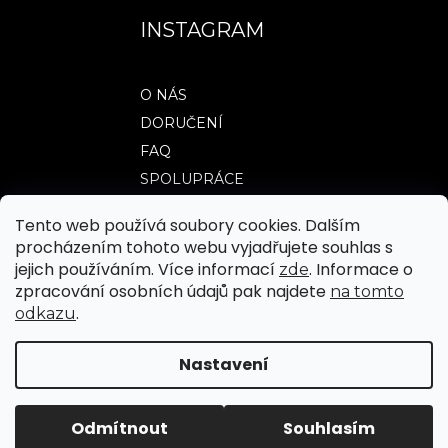
INSTAGRAM
O NÁS
DORUČENÍ
FAQ
SPOLUPRÁCE
Tento web používá soubory cookies. Dalším
procházením tohoto webu vyjadřujete souhlas s
TABULKY VELIKOSTÍ
jejich používáním. Více informací
. Informace o
zde
OBCHODNÍ PODMÍNKY
zpracování osobních údajů pak najdete
na tomto
.
odkazu
JAK NAKUPOVAT
REKLAMACE A VRÁCENÍ ZBOŽÍ
Nastavení
|
Vytvořil Shoptet
Upravilo FV STUDIO
Odmítnout
Souhlasím
Copyright 2026
WEARTICLES
. Všechna