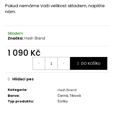
č
Chrániče na kolena
Pokud nemáme Vaši velikost skladem, napište
u
nám.
j
Další doplňky
e
Poukazy
m
e
VYBAVENÍ
Skladem
Tyče
Značka:
Hash Brand
Aerial
1 090 Kč
Dopadové matrace
Měrná
DO KOŠÍKU
cena:
HIGH HEELS
7" Heel (Adore, Sky)
Hlídací pes
8" Heel (Flamingo)
10" Heel (Beyond)
Kategorie
:
Hash Brand
Barva
:
Černá, Tělová
9" Heel (Infinity)
Typ produktu
:
Šortky
KONTAKTY
SHOWROOM