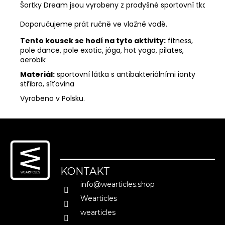
Doporučujeme prát ručně ve vlažné vodě. 
MĚNA
(CZK)
Tento kousek se hodí na tyto aktivity:
fitness,
CZK
pole dance, pole exotic, jóga, hot yoga, pilates,
aerobik
EUR
Materiál:
sportovní látka s antibakteriálními ionty
PŘIHLÁŠENÍ
stříbra, síťovina
Vyrobeno v Polsku.
Z
á
p
a
KONTAKT
t
info
@
wearticles.shop
í
Wearticles
wearticles