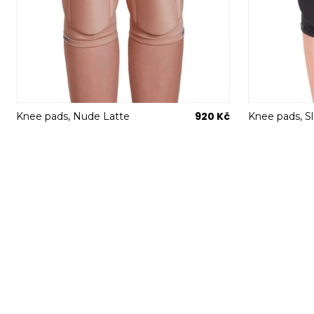
k
t
ů
920 Kč
Knee pads, Nude Latte
Knee pads, S