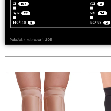
XL
XXL
107
3
S/M
M/L
27
34
140/146
152/158
5
2
Položek k zobrazení:
208
V
ý
p
i
s
p
r
o
d
u