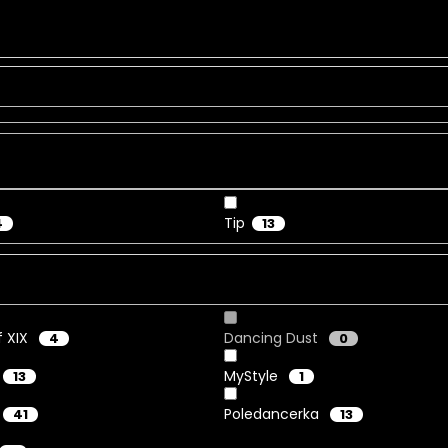
Tip
4
13
f XIX
Dancing Dust
4
0
MyStyle
13
1
Poledancerka
41
13