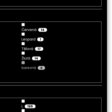
Červená
14
Leopard
1
Tělová
17
Žlutá
14
barevná
0
L
195