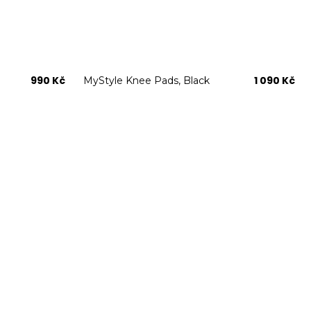
990 Kč
1 090 Kč
MyStyle Knee Pads, Black