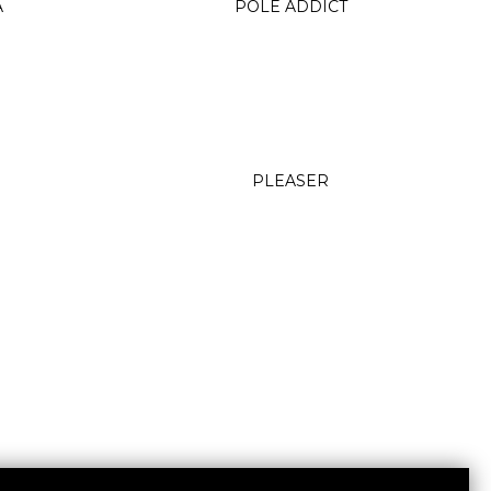
A
POLE ADDICT
PLEASER