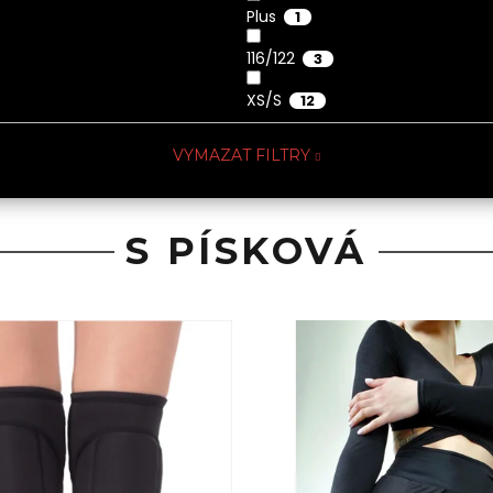
Plus
1
116/122
3
XS/S
12
VYMAZAT FILTRY
S PÍSKOVÁ