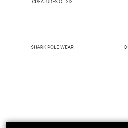
CREATURES OF XIX
Queen Pole Wear
Wearticles
Pleaser
MyStyle
SHARK POLE WEAR
Q