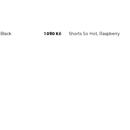
1 090 Kč
 Black
Shorts So Hot, Raspberry