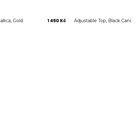
1 450 Kč
llica, Gold
Adjustable Top, Black Candy