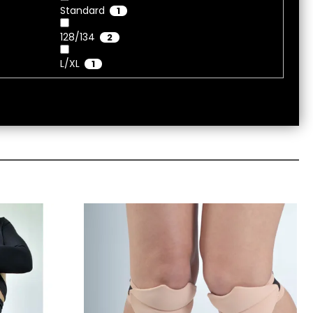
Standard
1
128/134
2
L/XL
1