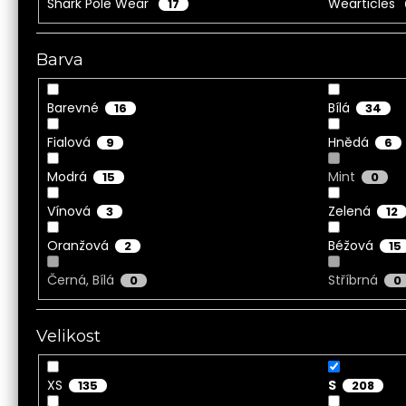
Shark Pole Wear
Wearticles
17
Barva
Barevné
Bílá
16
34
Fialová
Hnědá
9
6
Modrá
Mint
15
0
Vínová
Zelená
3
12
Oranžová
Béžová
2
15
Černá, Bílá
Stříbrná
0
0
Velikost
XS
S
135
208