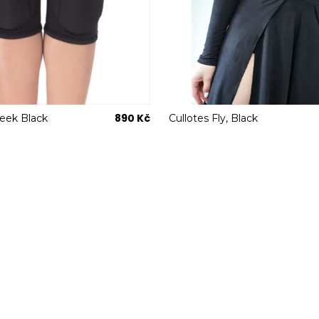
890 Kč
leek Black
Cullotes Fly, Black