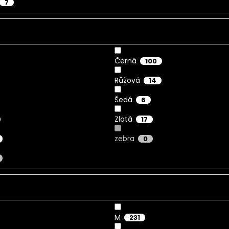
7
Černá
100
Růžová
14
Šedá
6
Zlatá
17
zebra
0
M
231