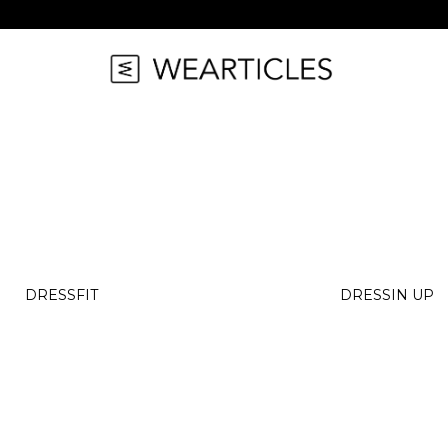
Co potřebujete najít?
LŇKY
VYBAVENÍ
HIGH HEELS
y
Tyče
7" Heel (Adore
HLEDAT
niče na kolena
Aerial
8" Heel (Flam
í doplňky
Dopadové matrace
10" Heel (Bey
Doporučujeme
kazy
9" Heel (Infini
DRESSFIT
DRESSIN UP