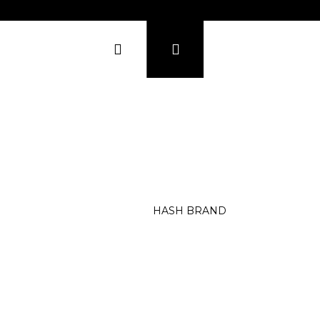
Přihlášení
Hledat
Nákupní
košík
KONTAKTY
SHOWROOM
, Sky)
ingo)
ond)
ty)
HASH BRAND