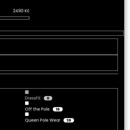
2490
Kč
DressFit
0
Off the Pole
16
Queen Pole Wear
38