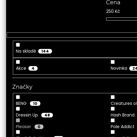
Cena
250
Kč
Na skladě
144
Akce
Novinka
4
2
Značky
BENG
Creatures o
10
Dressin Up
Hash Brand
48
Pleaser
Pole Addict
0