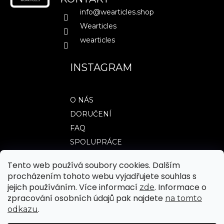
t
info
@
wearticles.shop
í
Wearticles
wearticles
INSTAGRAM
O NÁS
DORUČENÍ
FAQ
SPOLUPRÁCE
Tento web používá soubory cookies. Dalším
procházením tohoto webu vyjadřujete souhlas s
TABULKY VELIKOSTÍ
jejich používáním. Více informací
. Informace o
zde
OBCHODNÍ PODMÍNKY
zpracování osobních údajů pak najdete
na tomto
.
odkazu
JAK NAKUPOVAT