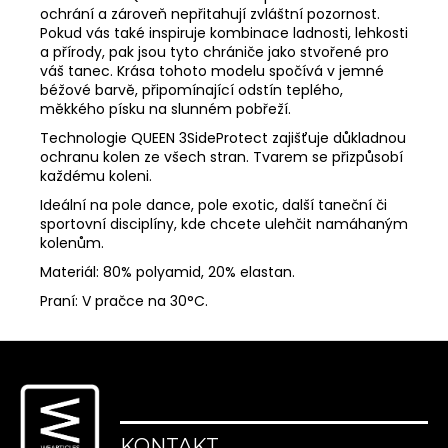
ochrání a zároveň nepřitahují zvláštní pozornost.
Pokud vás také inspiruje kombinace ladnosti, lehkosti
a přírody, pak jsou tyto chrániče jako stvořené pro
MĚNA
(CZK)
váš tanec. Krása tohoto modelu spočívá v jemné
CZK
béžové barvě, připomínající odstín teplého,
měkkého písku na slunném pobřeží.
EUR
Technologie QUEEN 3SideProtect zajišťuje důkladnou
ochranu kolen ze všech stran. Tvarem se přizpůsobí
PŘIHLÁŠENÍ
každému koleni.
Ideální na pole dance, pole exotic, další taneční či
sportovní disciplíny, kde chcete ulehčit namáhaným
kolenům.
Materiál: 80% polyamid, 20% elastan.
Praní: V pračce na 30°C.
Z
á
p
a
KONTAKT