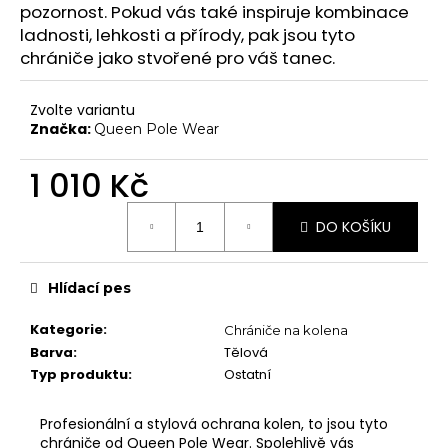
č
pozornost. Pokud vás také inspiruje kombinace
Chrániče na kolena
u
ladnosti, lehkosti a přírody, pak jsou tyto
j
Další doplňky
chrániče jako stvořené pro váš tanec.
e
Poukazy
m
Zvolte variantu
e
VYBAVENÍ
Značka:
Queen Pole Wear
Tyče
1 010 Kč
Aerial
Měrná
Dopadové matrace
DO KOŠÍKU
cena:
HIGH HEELS
7" Heel (Adore, Sky)
Hlídací pes
8" Heel (Flamingo)
Kategorie
:
Chrániče na kolena
10" Heel (Beyond)
Barva
:
Tělová
Typ produktu
:
Ostatní
9" Heel (Infinity)
KONTAKTY
Profesionální a stylová ochrana kolen, to jsou tyto
SHOWROOM
chrániče od Queen Pole Wear. Spolehlivě vás