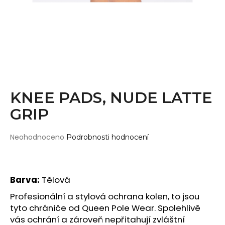
Wearticles
a
Pleaser
j
MyStyle
í
t
PRODUKTY
?
Topy
Kraťasy
KNEE PADS, NUDE LATTE
Cullotes
GRIP
HLEDAT
Legíny
Bodysuits
Průměrné
Neohodnoceno
Podrobnosti hodnocení
hodnocení
Jumpsuits
produktu
D
je
Plavky
o
0,0
Barva:
Tělová
p
Děti
z
o
5
Profesionální a stylová ochrana kolen, to jsou
DOPLŇKY
hvězdiček.
r
tyto chrániče od Queen Pole Wear. Spolehlivě
u
Gripy
vás ochrání a zároveň nepřitahují zvláštní