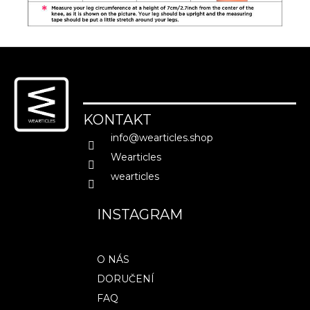
Z
á
p
a
KONTAKT
t
info
@
wearticles.shop
í
Wearticles
wearticles
INSTAGRAM
O NÁS
DORUČENÍ
FAQ