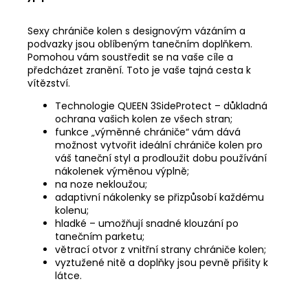
Sexy chrániče kolen s designovým vázáním a
MĚNA
(CZK)
podvazky jsou oblíbeným tanečním doplňkem.
Pomohou vám soustředit se na vaše cíle a
CZK
předcházet zranění. Toto je vaše tajná cesta k
EUR
vítězství.
Technologie QUEEN 3SideProtect – důkladná
PŘIHLÁŠENÍ
ochrana vašich kolen ze všech stran;
funkce „výměnné chrániče“ vám dává
možnost vytvořit ideální chrániče kolen pro
váš taneční styl a prodloužit dobu používání
nákolenek výměnou výplně;
na noze nekloužou;
adaptivní nákolenky se přizpůsobí každému
kolenu;
hladké – umožňují snadné klouzání po
tanečním parketu;
větrací otvor z vnitřní strany chrániče kolen;
vyztužené nitě a doplňky jsou pevně přišity k
látce.