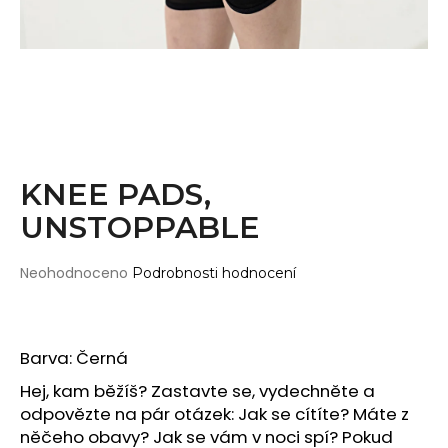
Wearticles
a
Pleaser
j
MyStyle
í
t
PRODUKTY
?
Topy
Kraťasy
KNEE PADS,
Cullotes
UNSTOPPABLE
HLEDAT
Legíny
Bodysuits
Průměrné
Neohodnoceno
Podrobnosti hodnocení
hodnocení
Jumpsuits
produktu
D
je
Plavky
o
0,0
Barva: Černá
p
Děti
z
o
5
Hej, kam běžíš?
Zastavte se, vydechněte a
DOPLŇKY
hvězdiček.
r
odpovězte na pár otázek: Jak se cítíte?
Máte z
u
Gripy
něčeho obavy?
J
ak se vám v noci spí?
Pokud