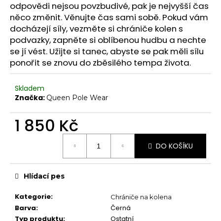
č
odpovědi nejsou povzbudivé, pak je nejvyšší čas
Chrániče na kolena
u
něco změnit.
Věnujte čas sami sobě.
Pokud vám
j
Další doplňky
docházejí síly, vezměte si chrániče kolen s
e
podvazky, zapněte si oblíbenou hudbu a nechte
Poukazy
m
se jí vést.
Užijte si tanec, abyste se pak měli sílu
e
VYBAVENÍ
ponořit se znovu do zběsilého tempa života.
Tyče
Skladem
Aerial
Značka:
Queen Pole Wear
Dopadové matrace
1 850 Kč
HIGH HEELS
Měrná
7" Heel (Adore, Sky)
DO KOŠÍKU
cena:
8" Heel (Flamingo)
10" Heel (Beyond)
Hlídací pes
9" Heel (Infinity)
Kategorie
:
Chrániče na kolena
KONTAKTY
Barva
:
Černá
SHOWROOM
Typ produktu
:
Ostatní