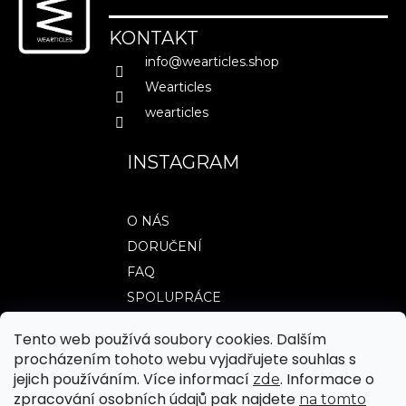
p
a
KONTAKT
t
info
@
wearticles.shop
í
Wearticles
wearticles
INSTAGRAM
O NÁS
DORUČENÍ
FAQ
SPOLUPRÁCE
Tento web používá soubory cookies. Dalším
procházením tohoto webu vyjadřujete souhlas s
TABULKY VELIKOSTÍ
jejich používáním. Více informací
. Informace o
zde
OBCHODNÍ PODMÍNKY
zpracování osobních údajů pak najdete
na tomto