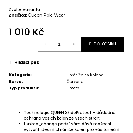
č
Chrániče na kolena
u
Zvolte variantu
j
Další doplňky
Značka:
Queen Pole Wear
e
Poukazy
m
1 010 Kč
e
VYBAVENÍ
Měrná
Tyče
DO KOŠÍKU
cena:
Aerial
Hlídací pes
Dopadové matrace
HIGH HEELS
Kategorie
:
Chrániče na kolena
Barva
:
Červená
7" Heel (Adore, Sky)
Typ produktu
:
Ostatní
8" Heel (Flamingo)
10" Heel (Beyond)
9" Heel (Infinity)
Technologie QUEEN 3SideProtect – důkladná
ochrana vašich kolen ze všech stran;
KONTAKTY
funkce „change pads“ vám dává možnost
SHOWROOM
vytvořit ideální chrániče kolen pro váš taneční