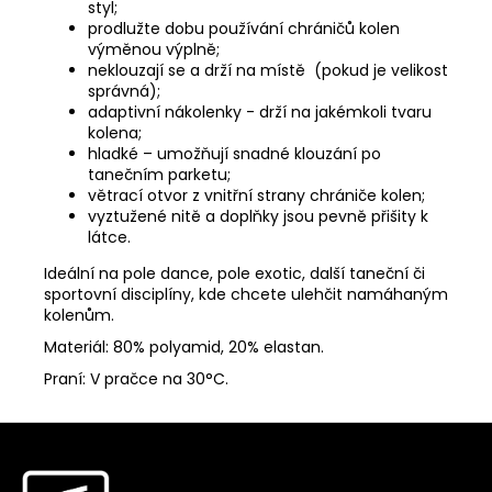
styl;
prodlužte dobu používání chráničů kolen
výměnou výplně;
MĚNA
(CZK)
neklouzají se a drží na místě (pokud je velikost
správná);
CZK
adaptivní nákolenky - drží na jakémkoli tvaru
kolena;
EUR
h
ladké – umožňují snadné klouzání po
tanečním parketu;
PŘIHLÁŠENÍ
větrací otvor z vnitřní strany chrániče kolen;
vyztužené nitě a doplňky jsou pevně přišity k
látce.
Ideální na pole dance, pole exotic, další taneční či
sportovní disciplíny, kde chcete ulehčit namáhaným
kolenům.
Materiál: 80% polyamid, 20% elastan.
Praní: V pračce na 30°C.
Z
á