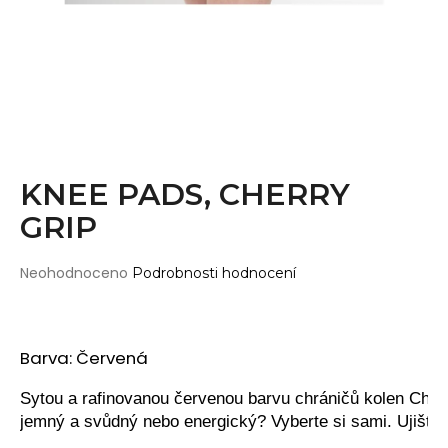
Wearticles
a
Pleaser
j
MyStyle
í
t
PRODUKTY
?
Topy
Kraťasy
KNEE PADS, CHERRY
Cullotes
GRIP
HLEDAT
Legíny
Bodysuits
Průměrné
Neohodnoceno
Podrobnosti hodnocení
hodnocení
Jumpsuits
produktu
D
je
Plavky
o
0,0
Barva: Červená
p
Děti
z
o
5
Sytou a rafinovanou červenou barvu chráničů kolen Cherry
DOPLŇKY
hvězdiček.
r
jemný a svůdný nebo energický? Vyberte si sami. Ujišťu
u
Gripy