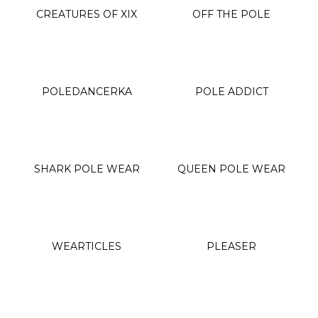
Wearticles
a
CREATURES OF XIX
OFF THE POLE
Pleaser
j
MyStyle
í
t
PRODUKTY
?
POLEDANCERKA
POLE ADDICT
Topy
Kraťasy
Cullotes
HLEDAT
Legíny
SHARK POLE WEAR
QUEEN POLE WEAR
Bodysuits
Jumpsuits
D
Plavky
o
WEARTICLES
PLEASER
p
Děti
o
DOPLŇKY
r
u
Gripy