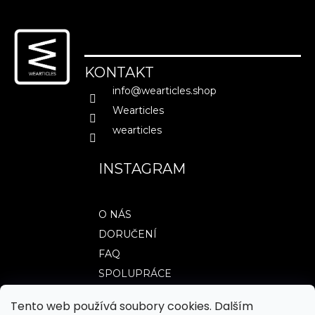
Z
á
p
MĚNA
(CZK)
a
CZK
KONTAKT
t
EUR
info
@
wearticles.shop
í
Wearticles
PŘIHLÁŠENÍ
wearticles
INSTAGRAM
O NÁS
DORUČENÍ
FAQ
SPOLUPRÁCE
Tento web používá soubory cookies. Dalším