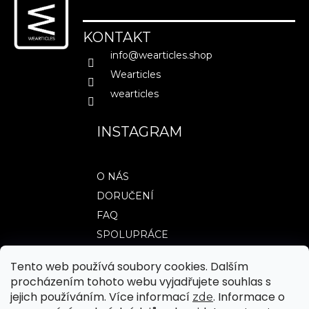
p
a
KONTAKT
MĚNA
(CZK)
t
info
@
wearticles.shop
í
CZK
Wearticles
EUR
wearticles
PŘIHLÁŠENÍ
INSTAGRAM
O NÁS
DORUČENÍ
FAQ
SPOLUPRÁCE
Tento web používá soubory cookies. Dalším
procházením tohoto webu vyjadřujete souhlas s
TABULKY VELIKOSTÍ
jejich používáním. Více informací
. Informace o
zde