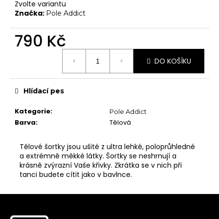
č
Zvolte variantu
Chrániče na kolena
u
Značka:
Pole Addict
j
Další doplňky
e
790 Kč
Poukazy
m
Měrná
e
VYBAVENÍ
DO KOŠÍKU
cena:
Tyče
Aerial
Hlídací pes
Dopadové matrace
Kategorie
:
Pole Addict
HIGH HEELS
Barva
:
Tělová
7" Heel (Adore, Sky)
Tělové šortky jsou ušité z ultra lehké, poloprůhledné
8" Heel (Flamingo)
a extrémně měkké látky. Šortky se neshrnují a
krásně zvýrazní Vaše křivky. Zkrátka se v nich při
10" Heel (Beyond)
tanci budete cítit jako v bavlnce.
9" Heel (Infinity)
Z
KONTAKTY
á
SHOWROOM