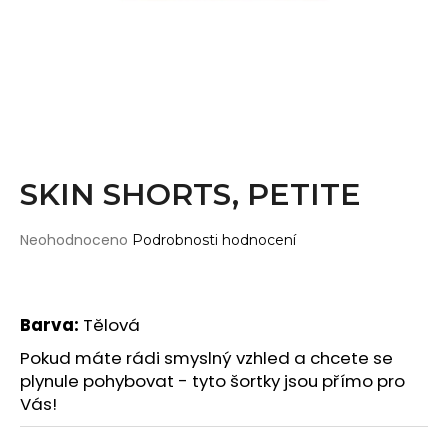
Wearticles
a
Pleaser
j
MyStyle
í
t
PRODUKTY
?
Topy
Kraťasy
SKIN SHORTS, PETITE
Cullotes
HLEDAT
Legíny
Průměrné
Neohodnoceno
Podrobnosti hodnocení
hodnocení
Bodysuits
produktu
je
Jumpsuits
0,0
D
Barva:
Tělová
Plavky
z
o
5
Pokud máte rádi smyslný vzhled a chcete se
p
Děti
hvězdiček.
plynule pohybovat - tyto šortky jsou přímo pro
o
Vás!
DOPLŇKY
r
u
Gripy