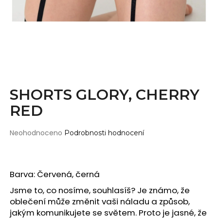
Wearticles
a
Pleaser
j
MyStyle
í
t
PRODUKTY
?
Topy
Kraťasy
SHORTS GLORY, CHERRY
Cullotes
RED
HLEDAT
Legíny
Bodysuits
Průměrné
Neohodnoceno
Podrobnosti hodnocení
hodnocení
Jumpsuits
produktu
D
je
Plavky
o
0,0
Barva: Červená, černá
p
Děti
z
o
5
Jsme to, co nosíme, souhlasíš? Je známo, že
DOPLŇKY
hvězdiček.
r
oblečení může změnit vaši náladu a způsob,
u
Gripy
jakým komunikujete se světem. Proto je jasné, že