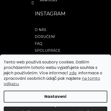
wearticles
INSTAGRAM
O NÁS
DORUČENÍ
FAQ
SPOLUPRÁCE
Tento web používá soubory cookies. Dalším
procházením tohoto webu vyjadřujete souhlas s
TABULKY VELIKOSTÍ
jejich používáním. Více informací
. Informace o
zde
OBCHODNÍ PODMÍNKY
zpracování osobních údajů pak najdete
na tomto
.
odkazu
JAK NAKUPOVAT
REKLAMACE A VRÁCENÍ ZBOŽÍ
Nastavení
|
Vytvořil Shoptet
Upravilo FV STUDIO