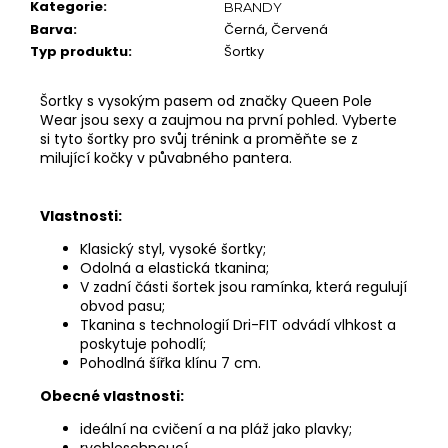
Kategorie
:
BRANDY
Barva
:
Černá, Červená
Typ produktu
:
Šortky
MĚNA
(CZK)
CZK
Šortky s vysokým pasem od značky Queen Pole
Wear jsou sexy a zaujmou na první pohled. Vyberte
EUR
si tyto šortky pro svůj trénink a proměňte se z
milující kočky v půvabného pantera.
PŘIHLÁŠENÍ
Vlastnosti:
Klasický styl, vysoké šortky;
Odolná a elastická tkanina;
V zadní části šortek jsou ramínka, která regulují
obvod pasu;
Tkanina s technologií Dri-FIT odvádí vlhkost a
poskytuje pohodlí;
Pohodlná šířka klínu 7 cm.
Obecné vlastnosti:
ideální na cvičení a na pláž jako plavky;