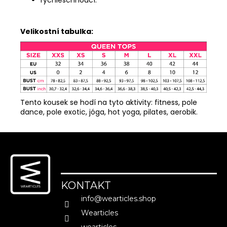
rychleschnoucí.
Velikostní tabulka:
Tento kousek se hodí na tyto aktivity: fitness, pole
dance, pole exotic, jóga, hot yoga, pilates, aerobik.
Z
á
p
a
KONTAKT
t
info
@
wearticles.shop
í
Wearticles