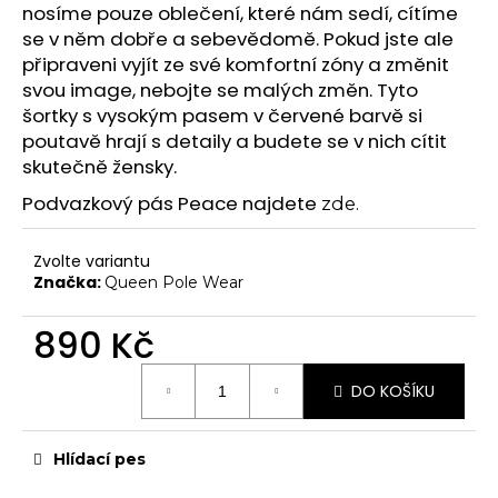
č
nosíme pouze oblečení, které nám sedí, cítíme
Chrániče na kolena
u
se v něm dobře a sebevědomě. Pokud jste ale
j
Další doplňky
připraveni vyjít ze své komfortní zóny a změnit
e
svou image, nebojte se malých změn. Tyto
Poukazy
m
šortky s vysokým pasem v červené barvě si
e
VYBAVENÍ
poutavě hrají s detaily a budete se v nich cítit
Tyče
skutečně žensky.
Aerial
Podvazkový pás Peace najdete
zde.
Dopadové matrace
Zvolte variantu
HIGH HEELS
Značka:
Queen Pole Wear
7" Heel (Adore, Sky)
890 Kč
8" Heel (Flamingo)
Měrná
10" Heel (Beyond)
DO KOŠÍKU
cena:
9" Heel (Infinity)
Hlídací pes
KONTAKTY
SHOWROOM