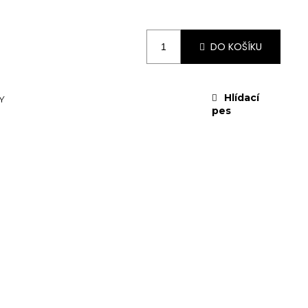
DO KOŠÍKU
Hlídací
Y
pes