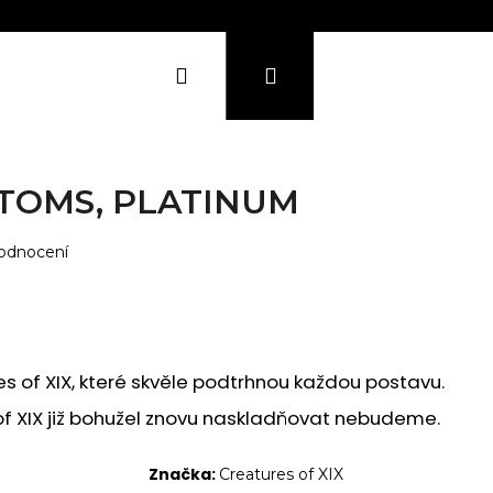
Přihlášení
Hledat
Nákupní
košík
KONTAKTY
SHOWROOM
TOMS, PLATINUM
, Sky)
ingo)
odnocení
ond)
ty)
s of XIX, které skvěle podtrhnou každou postavu.
f XIX již bohužel znovu naskladňovat nebudeme.
Značka:
Creatures of XIX