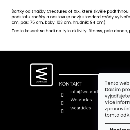
Šortky od značky Creatures of XIX, které skvěle podtrhn
podstatu značky a nastavuje nový standard módy vytvořené
cm, pas: 75 cm, boky: 103 cm, hrudník: 94 cm).
Tento kousek se hodí na tyto aktivity: fitness, pole dance, p
Z
á
p
a
Tento web 
t
KONTAKT
Dalším pr
í
info
@
wearticles.shop
vyjadřujete
Wearticles
Více infor
wearticles
zpracování
tomto odk
Nastave