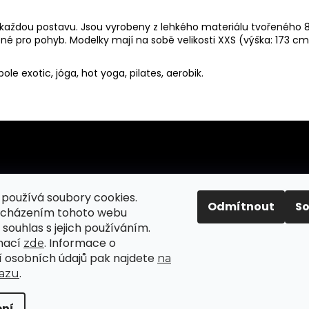
ou každou postavu. Jsou vyrobeny z lehkého materiálu tvořeného
 pro pohyb. Modelky mají na sobě velikosti XXS (výška: 173 cm, 
ole exotic, jóga, hot yoga, pilates, aerobik.
používá soubory cookies.
TABULKY VELIKOSTÍ
Odmítnout
S
ocházením tohoto webu
OBCHODNÍ PODMÍNKY
D
 souhlas s jejich používáním.
JAK NAKUPOVAT
mací
. Informace o
zde
 osobních údajů pak najdete
na
REKLAMACE A VRÁCENÍ
SPO
.
azu
ZBOŽÍ
ní