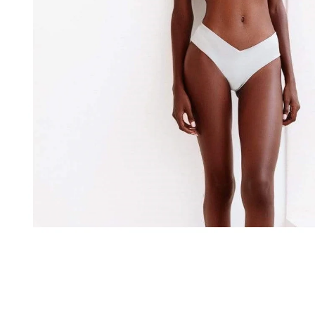
Queen Pole Wear
Wearticles
Pleaser
MyStyle