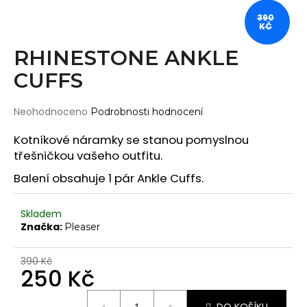
Wearticles
a
390
KČ
Pleaser
j
MyStyle
í
RHINESTONE ANKLE
t
CUFFS
PRODUKTY
?
Topy
Průměrné
Neohodnoceno
Podrobnosti hodnocení
Kraťasy
hodnocení
produktu
Kotníkové náramky se stanou pomyslnou
Cullotes
je
třešničkou vašeho outfitu.
HLEDAT
Legíny
0,0
z
Balení obsahuje 1 pár Ankle Cuffs.
Bodysuits
5
hvězdiček.
Jumpsuits
Skladem
D
Značka:
Plavky
Pleaser
o
p
Děti
390 Kč
o
250 Kč
DOPLŇKY
r
u
Měrná
Gripy
DO KOŠÍKU