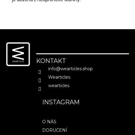
MĚNA
(CZK)
CZK
Z
EUR
á
p
PŘIHLÁŠENÍ
a
KONTAKT
t
info
@
wearticles.shop
í
Wearticles
wearticles
INSTAGRAM
O NÁS
DORUČENÍ