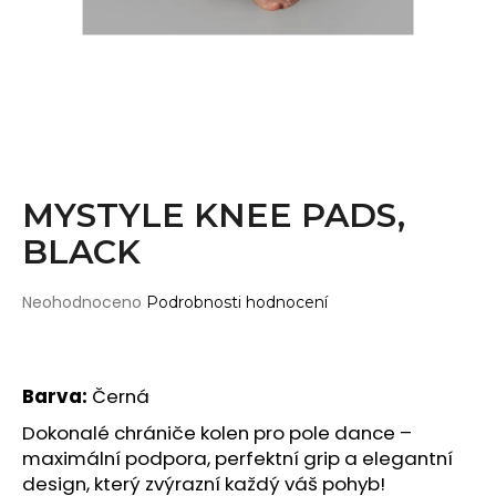
Wearticles
a
Pleaser
j
MyStyle
í
t
PRODUKTY
?
Topy
Kraťasy
MYSTYLE KNEE PADS,
Cullotes
BLACK
HLEDAT
Legíny
Bodysuits
Průměrné
Neohodnoceno
Podrobnosti hodnocení
hodnocení
Jumpsuits
produktu
D
je
Plavky
o
0,0
Barva:
Černá
p
Děti
z
o
5
Dokonalé chrániče kolen pro pole dance –
DOPLŇKY
hvězdiček.
r
maximální podpora, perfektní grip a elegantní
u
Gripy
design, který zvýrazní každý váš pohyb!