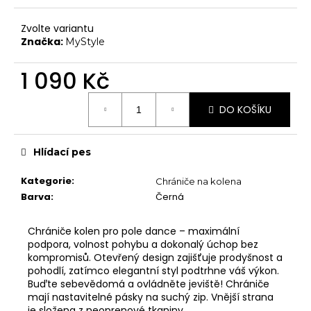
č
Chrániče na kolena
u
Zvolte variantu
j
Další doplňky
Značka:
MyStyle
e
Poukazy
m
1 090 Kč
e
VYBAVENÍ
Měrná
Tyče
DO KOŠÍKU
cena:
Aerial
Dopadové matrace
Hlídací pes
HIGH HEELS
Kategorie
:
Chrániče na kolena
7" Heel (Adore, Sky)
Barva
:
Černá
8" Heel (Flamingo)
Chrániče kolen pro pole dance – maximální
10" Heel (Beyond)
podpora, volnost pohybu a dokonalý úchop bez
kompromisů. Otevřený design zajišťuje prodyšnost a
9" Heel (Infinity)
pohodlí, zatímco elegantní styl podtrhne váš výkon.
Buďte sebevědomá a ovládněte jeviště! Chrániče
KONTAKTY
mají nastavitelné pásky na suchý zip. Vnější strana
SHOWROOM
je složena z neoprenové tkaniny.