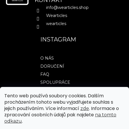
KONTAKT
t
í
info
@
wearticles.shop
í
p
Wearticles
r
wearticles
v
k
y
INSTAGRAM
v
ý
p
O NÁS
i
DORUČENÍ
s
FAQ
u
SPOLUPRÁCE
Tento web používá soubory cookies. Dalším
procházením tohoto webu vyjadřujete souhlas s
TABULKY VELIKOSTÍ
jejich používáním. Více informací
. Informace o
zde
OBCHODNÍ PODMÍNKY
zpracování osobních údajů pak najdete
na tomto
.
odkazu
JAK NAKUPOVAT