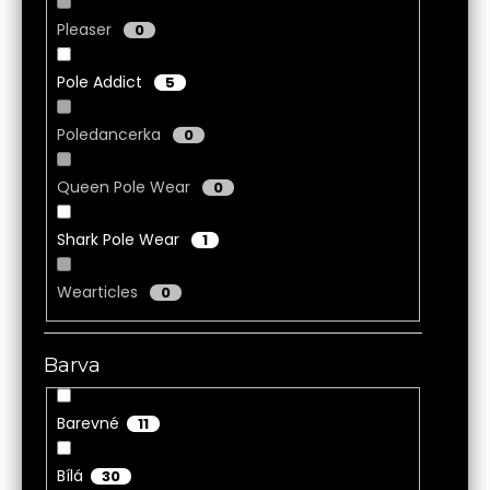
Pleaser
0
Pole Addict
5
Poledancerka
0
Queen Pole Wear
0
Shark Pole Wear
1
Wearticles
0
Barva
Barevné
11
Bílá
30