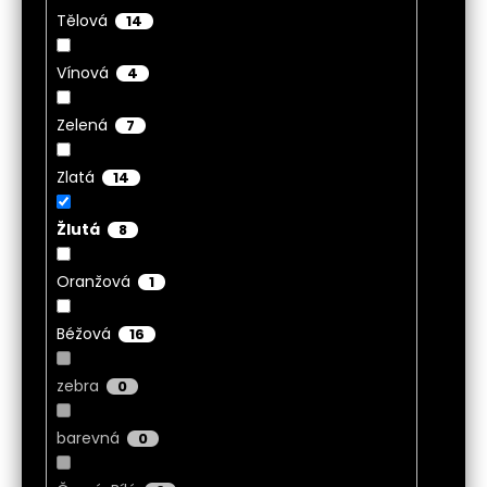
Tělová
14
Vínová
4
Zelená
7
Zlatá
14
Žlutá
8
Oranžová
1
Béžová
16
zebra
0
barevná
0