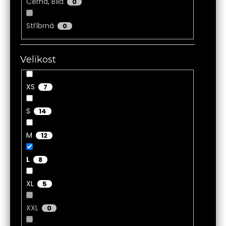
Černá, Bílá
0
Stříbrná
0
Velikost
XS
7
S
14
M
12
L
8
XL
5
XXL
0