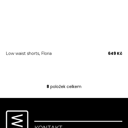
649 Kč
Low waist shorts, Floria
8
položek celkem
O
v
Z
l
á
á
d
p
a
a
c