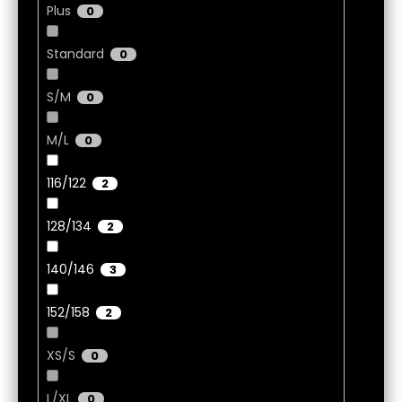
Plus
0
Standard
0
S/M
0
M/L
0
116/122
2
128/134
2
140/146
3
152/158
2
XS/S
0
L/XL
0