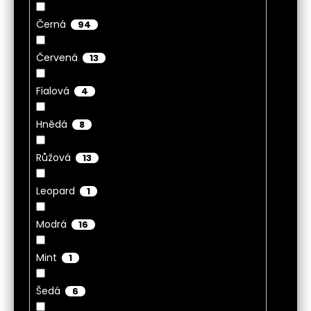
Černá
94
Červená
13
Fialová
4
Hnědá
8
Růžová
13
Leopard
1
Modrá
16
Mint
1
Šedá
6