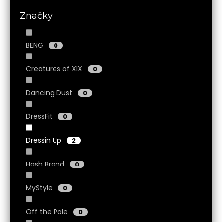
Značky
MĚNA
(CZK)
CZK
BENG
0
EUR
Creatures of XIX
0
PŘIHLÁŠENÍ
Dancing Dust
0
DressFit
0
Dressin Up
2
Hash Brand
0
MyStyle
0
Off the Pole
0