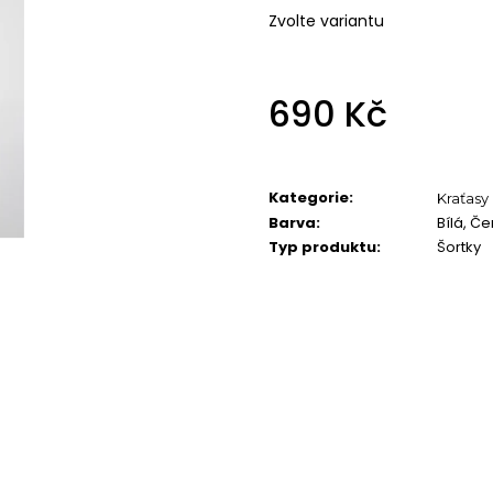
Zvolte variantu
690 Kč
Měrná
cena:
Kategorie
:
Kraťasy
Barva
:
Bílá, Č
Typ produktu
:
Šortky