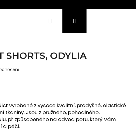
Přihlášení
Hledat
Nákupní
košík
KONTAKTY
SHOWROOM
T SHORTS, ODYLIA
, Sky)
ingo)
odnocení
ond)
ty)
ict vyrobené z vysoce kvalitní, prodyšné, elastické
í tkaniny. Jsou z pružného, pohodlného,
lu, přizpůsobeného na odvod potu, který Vám
 a péči.