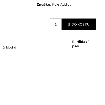
Značka:
Pole Addict
DO KOŠÍKU
Hlídací
pes
erná, Modrá