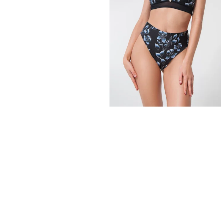
Queen Pole Wear
Wearticles
Pleaser
MyStyle