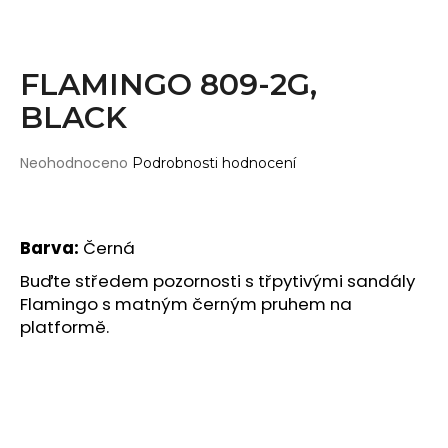
Wearticles
a
Pleaser
j
MyStyle
í
FLAMINGO 809-2G,
t
BLACK
PRODUKTY
?
Topy
Průměrné
Neohodnoceno
Podrobnosti hodnocení
Kraťasy
hodnocení
produktu
Cullotes
je
HLEDAT
Legíny
0,0
Barva:
Černá
z
Bodysuits
5
Buďte středem pozornosti s třpytivými sandály
hvězdiček.
Jumpsuits
Flamingo s matným černým pruhem na
D
platformě.
Plavky
o
p
Děti
o
DOPLŇKY
r
u
Gripy