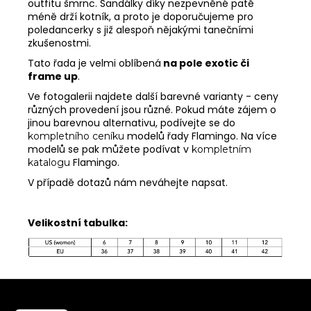
outfitu šmrnc. Sandálky díky nezpevněné patě
méně drží kotník, a proto je doporučujeme pro
poledancerky s již alespoň nějakými tanečními
MĚNA
(CZK)
zkušenostmi.
CZK
Tato řada je velmi oblíbená
na pole exotic či
frame up
.
EUR
Ve fotogalerii najdete další barevné varianty - ceny
různých provedení jsou různé. Pokud máte zájem o
PŘIHLÁŠENÍ
jinou barevnou alternativu, podívejte se do
modelů řady Flamingo. Na více
kompletního ceníku
modelů se pak můžete podívat v
kompletním
Flamingo.
katalogu
V případě dotazů nám neváhejte napsat.
Velikostní tabulka:
Z
á