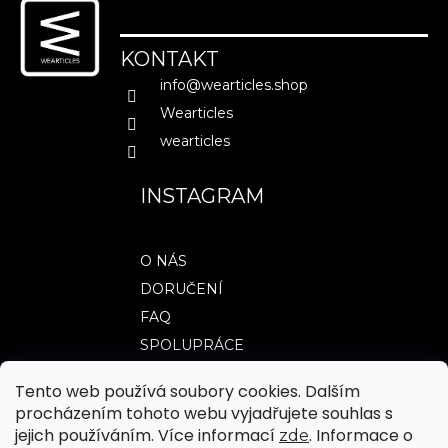
p
a
KONTAKT
t
info
@
wearticles.shop
í
Wearticles
wearticles
INSTAGRAM
O NÁS
DORUČENÍ
FAQ
SPOLUPRÁCE
Tento web používá soubory cookies. Dalším
procházením tohoto webu vyjadřujete souhlas s
TABULKY VELIKOSTÍ
jejich používáním. Více informací
. Informace o
zde