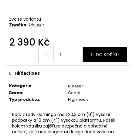
č
Chrániče na kolena
u
j
Další doplňky
Zvolte variantu
e
Poukazy
Značka:
Pleaser
m
e
VYBAVENÍ
2 390 Kč
Tyče
Měrná
DO KOŠÍKU
Aerial
cena:
Dopadové matrace
Hlídací pes
HIGH HEELS
7" Heel (Adore, Sky)
Kategorie
:
Pleaser
Barva
:
Černá
8" Heel (Flamingo)
Typ produktu
:
High heels
10" Heel (Beyond)
9" Heel (Infinity)
Boty z řady Flamingo mají 20,3 cm (8") vysoké
podpatky a 10 cm (4") vysokou platformu. Pásek
KONTAKTY
kolem kotníku zajišťuje bezpečné a pohodlné
SHOWROOM
nošení, zatímco elegantní design dodá vašemu