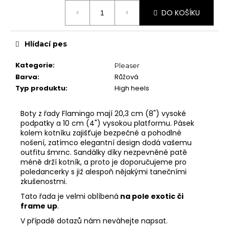
č
Měrná
Chrániče na kolena
u
DO KOŠÍKU
cena:
j
Další doplňky
e
Poukazy
Hlídací pes
m
e
VYBAVENÍ
Kategorie
:
Pleaser
Tyče
Barva
:
Růžová
Typ produktu
:
High heels
Aerial
Dopadové matrace
Boty z řady Flamingo mají 20,3 cm (8") vysoké
podpatky a 10 cm (4") vysokou platformu. Pásek
HIGH HEELS
kolem kotníku zajišťuje bezpečné a pohodlné
nošení, zatímco elegantní design dodá vašemu
7" Heel (Adore, Sky)
outfitu šmrnc. Sandálky díky nezpevněné patě
8" Heel (Flamingo)
méně drží kotník, a proto je doporučujeme pro
poledancerky s již alespoň nějakými tanečními
10" Heel (Beyond)
zkušenostmi.
9" Heel (Infinity)
Tato řada je velmi oblíbená
na pole exotic či
frame up
.
KONTAKTY
SHOWROOM
V případě dotazů nám neváhejte napsat.