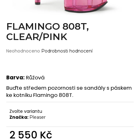
Wearticles
a
Pleaser
j
MyStyle
í
FLAMINGO 808T,
t
CLEAR/PINK
PRODUKTY
?
Topy
Průměrné
Neohodnoceno
Podrobnosti hodnocení
Kraťasy
hodnocení
produktu
Cullotes
je
HLEDAT
Legíny
0,0
Barva:
Růžová
z
Bodysuits
5
Buďte středem pozornosti se sandály s páskem
hvězdiček.
Jumpsuits
ke kotníku Flamingo 808T.
D
Plavky
o
Zvolte variantu
p
Děti
Značka:
Pleaser
o
DOPLŇKY
r
2 550 Kč
u
Gripy