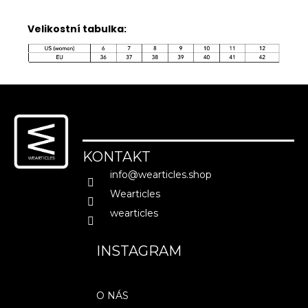
Velikostní tabulka:
MĚNA
(CZK)
CZK
EUR
Z
á
PŘIHLÁŠENÍ
p
a
KONTAKT
t
info
@
wearticles.shop
í
Wearticles
wearticles
INSTAGRAM
O NÁS