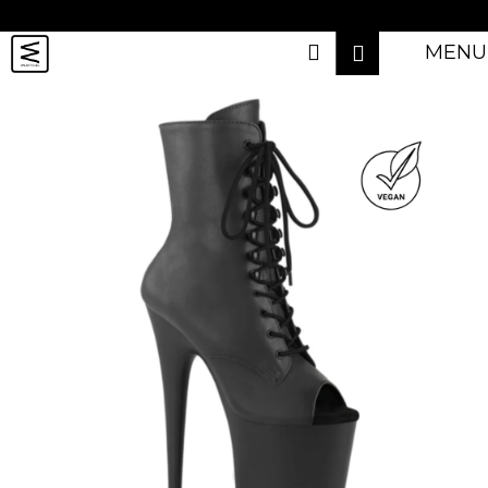
K
Přejít
na
o
Přihlášení
Hledat
Nákupn
obsah
MENU
Zpět
Zpět
š
košík
í
C
BRANDY
k
o
BENG
p
DressFit
o
Dressin Up
t
Hash Brand
ř
e
Creatures of XIX
b
Off the Pole
u
Poledancerka
j
Pole Addict
e
t
Shark Pole Wear
e
Queen Pole Wear
n