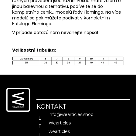
různých provedení jsou různé. Pokud máte zájem o
jinou barevnou alternativu, podívejte se do
modelů řady Flamingo. Na více
kompletního ceníku
modelů se pak můžete podívat v
MĚNA
(CZK)
kompletním
Flamingo.
katalogu
CZK
V případě dotazů nám neváhejte napsat.
EUR
PŘIHLÁŠENÍ
Velikostní tabulka:
Z
á
p
a
KONTAKT
t
info
@
wearticles.shop
í
Wearticles
wearticles