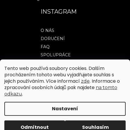
INSTAGRAM
O NÁS
DORUČENÍ
FAQ
SPOLUPRÁCE
Tento web používá soubory cookies. Dalším
procházením tohoto webu vyjadřujete souhlas s
TABULKY VELIKOSTÍ
jejich používáním. Více informací
. Informace o
zde
OBCHODNÍ PODMÍNKY
zpracování osobních údajů pak najdete
na tomto
.
odkazu
JAK NAKUPOVAT
REKLAMACE A VRÁCENÍ ZBOŽÍ
Nastavení
|
Vytvořil Shoptet
Upravilo FV STUDIO
Odmítnout
Souhlasím