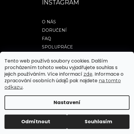
INSTAGRAM
O NÁS
DORUČENÍ
FAQ
SPOLUPRÁCE
Tento web používá soubory cookies. Dalším
procházením tohoto webu vyjadřujete souhlas s
TABULKY VELIKOSTÍ
jejich používáním. Více informací
. Informace o
zde
OBCHODNÍ PODMÍNKY
zpracování osobních údajů pak najdete
na tomto
.
odkazu
JAK NAKUPOVAT
REKLAMACE A VRÁCENÍ ZBOŽÍ
Nastavení
|
Vytvořil Shoptet
Upravilo FV STUDIO
Odmítnout
Souhlasím
Copyright 2026
WEARTICLES
. Všechna
práva vyhrazena.
Upravit nastavení cookies