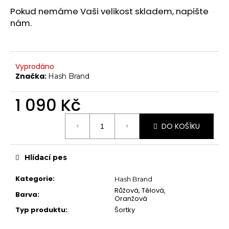
č
Chrániče na kolena
Pokud nemáme Vaši velikost skladem, napište
u
nám.
j
Další doplňky
e
Poukazy
m
e
VYBAVENÍ
Vyprodáno
Tyče
Značka:
Hash Brand
Aerial
1 090 Kč
Dopadové matrace
Měrná
DO KOŠÍKU
cena:
HIGH HEELS
7" Heel (Adore, Sky)
Hlídací pes
8" Heel (Flamingo)
10" Heel (Beyond)
Kategorie
:
Hash Brand
Růžová, Tělová,
9" Heel (Infinity)
Barva
:
Oranžová
Typ produktu
:
Šortky
KONTAKTY
SHOWROOM