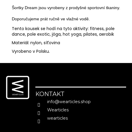
MĚNA
(CZK)
Doporučujeme prát ručně ve vlažné vodě. 
CZK
Tento kousek se hodí na tyto aktivity: fitness, pole
dance, pole exotic, jóga, hot yoga, pilates, aerobik
EUR
Materiál: nylon, síťovina
PŘIHLÁŠENÍ
Vyrobeno v Polsku.
Z
á
p
a
KONTAKT
t
info
@
wearticles.shop
í
Wearticles
wearticles