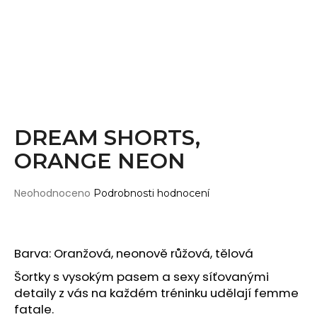
Wearticles
a
Pleaser
j
MyStyle
í
t
PRODUKTY
?
Topy
Kraťasy
DREAM SHORTS,
Cullotes
ORANGE NEON
HLEDAT
Legíny
Bodysuits
Průměrné
Neohodnoceno
Podrobnosti hodnocení
hodnocení
Jumpsuits
produktu
D
je
Plavky
o
0,0
Barva: Oranžová, neonově růžová, tělová
p
Děti
z
o
5
Šortky s vysokým pasem a sexy síťovanými
DOPLŇKY
hvězdiček.
r
detaily z vás na každém tréninku udělají femme
u
Gripy
fatale.