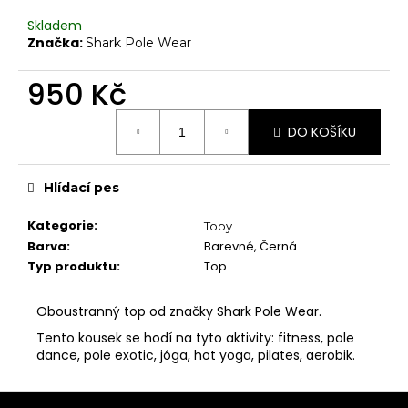
č
Chrániče na kolena
u
Skladem
j
Značka:
Další doplňky
Shark Pole Wear
e
Poukazy
m
950 Kč
e
VYBAVENÍ
Měrná
DO KOŠÍKU
cena:
Tyče
Aerial
Hlídací pes
Dopadové matrace
Kategorie
:
Topy
HIGH HEELS
Barva
:
Barevné, Černá
7" Heel (Adore, Sky)
Typ produktu
:
Top
8" Heel (Flamingo)
Oboustranný top od značky Shark Pole Wear.
10" Heel (Beyond)
Tento kousek se hodí na tyto aktivity: fitness, pole
9" Heel (Infinity)
dance, pole exotic, jóga, hot yoga, pilates, aerobik.
KONTAKTY
SHOWROOM
Z