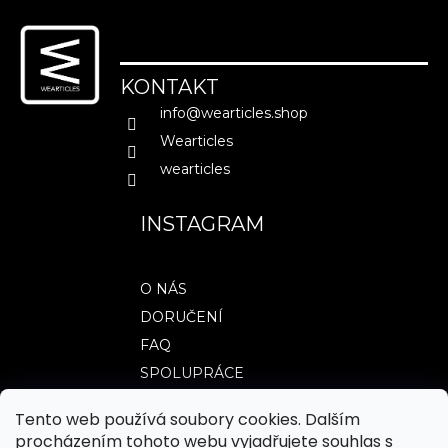
á
p
MĚNA
(CZK)
a
KONTAKT
CZK
t
info
@
wearticles.shop
í
EUR
Wearticles
PŘIHLÁŠENÍ
wearticles
INSTAGRAM
O NÁS
DORUČENÍ
FAQ
SPOLUPRÁCE
Tento web používá soubory cookies. Dalším
procházením tohoto webu vyjadřujete souhlas s