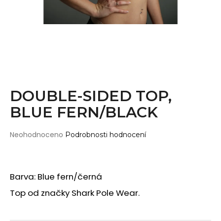
Wearticles
a
Pleaser
j
MyStyle
í
t
PRODUKTY
?
Topy
Kraťasy
DOUBLE-SIDED TOP,
Cullotes
BLUE FERN/BLACK
HLEDAT
Legíny
Bodysuits
Průměrné
Neohodnoceno
Podrobnosti hodnocení
hodnocení
Jumpsuits
produktu
D
je
Plavky
o
0,0
Barva: Blue fern/černá
p
Děti
z
o
5
Top od značky Shark Pole Wear.
DOPLŇKY
hvězdiček.
r
u
Gripy