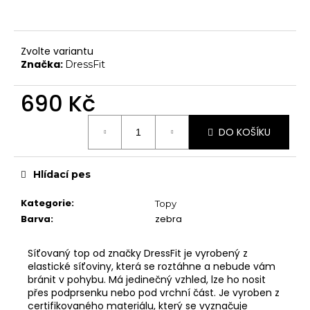
č
Chrániče na kolena
u
j
Další doplňky
e
Zvolte variantu
Poukazy
m
Značka:
DressFit
e
VYBAVENÍ
690 Kč
Tyče
Měrná
Aerial
DO KOŠÍKU
cena:
Dopadové matrace
HIGH HEELS
Hlídací pes
7" Heel (Adore, Sky)
Kategorie
:
Topy
8" Heel (Flamingo)
Barva
:
zebra
10" Heel (Beyond)
Síťovaný top od značky DressFit je vyrobený z
9" Heel (Infinity)
elastické síťoviny, která se roztáhne a nebude vám
bránit v pohybu. Má jedinečný vzhled, lze ho nosit
KONTAKTY
přes podprsenku nebo pod vrchní část. Je vyroben z
SHOWROOM
certifikovaného materiálu, který se vyznačuje