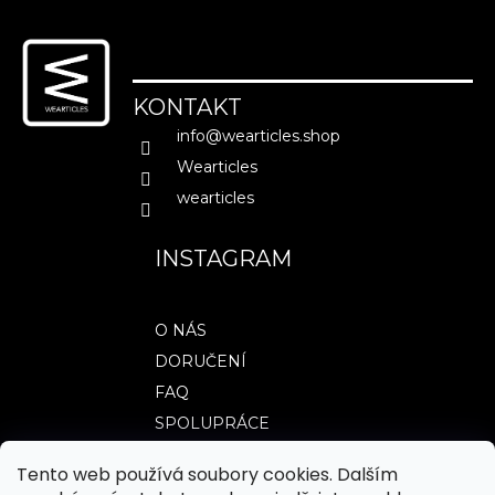
Z
á
p
a
KONTAKT
t
info
@
wearticles.shop
í
Wearticles
wearticles
INSTAGRAM
O NÁS
DORUČENÍ
FAQ
SPOLUPRÁCE
Tento web používá soubory cookies. Dalším