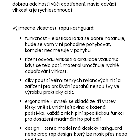
dobrou odolností vůči opotřebení, navíc odvádí
vlhkost a je rychleschnoucí.
MĚNA
(CZK)
CZK
Výjimečné vlastnosti topu Rashguard:
EUR
funkčnost - elastická látka se dobře natahuje,
bude se Vám v ní pohodlně pohybovat,
PŘIHLÁŠENÍ
komplet neomezuje v pohybu.
řízení odvodu vlhkosti a cirkulace vzduchu;
když se tělo potí, materiál umožňuje rychlé
odpařování vlhkosti.
díky použití velmi tenkých nylonových nití a
zařízení pro prošívání potahů nejsou švy ve
výrobku prakticky cítit.
ergonomie - svršek se skládá ze tří vrstev
látky: vnější, vnitřní síťovina a kožená
podšívka. Každá z nich plní specifickou funkci
pro dosažení maximálního pohodlí.
design - tento model má klasický rashguard
nebo crop top design, který lze nosit přes nebo