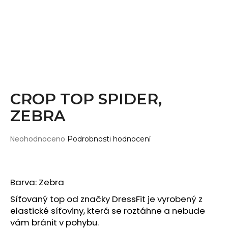
Wearticles
a
Pleaser
j
MyStyle
í
t
PRODUKTY
?
Topy
Kraťasy
CROP TOP SPIDER,
Cullotes
ZEBRA
HLEDAT
Legíny
Bodysuits
Průměrné
Neohodnoceno
Podrobnosti hodnocení
hodnocení
Jumpsuits
produktu
D
je
Plavky
o
0,0
Barva: Zebra
p
Děti
z
o
5
Síťovaný top od značky DressFit je vyrobený z
DOPLŇKY
hvězdiček.
r
elastické síťoviny, která se roztáhne a nebude
u
Gripy
vám bránit v pohybu.