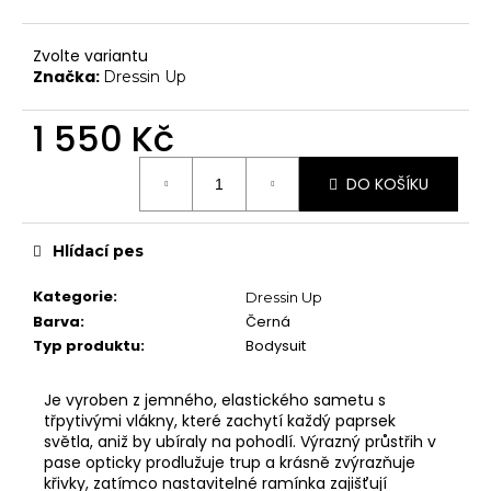
č
Chrániče na kolena
u
j
Další doplňky
Zvolte variantu
e
Značka:
Dressin Up
Poukazy
m
e
1 550 Kč
VYBAVENÍ
Tyče
Měrná
DO KOŠÍKU
cena:
Aerial
Dopadové matrace
Hlídací pes
HIGH HEELS
Kategorie
:
Dressin Up
7" Heel (Adore, Sky)
Barva
:
Černá
8" Heel (Flamingo)
Typ produktu
:
Bodysuit
10" Heel (Beyond)
Je vyroben z jemného, elastického sametu s
9" Heel (Infinity)
třpytivými vlákny, které zachytí každý paprsek
světla, aniž by ubíraly na pohodlí. Výrazný průstřih v
KONTAKTY
pase opticky prodlužuje trup a krásně zvýrazňuje
SHOWROOM
křivky, zatímco nastavitelné ramínka zajišťují