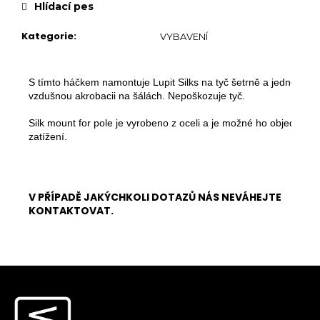
č
Hlídací pes
Chrániče na kolena
u
j
Další doplňky
Kategorie
:
VYBAVENÍ
e
Poukazy
m
e
S tímto háčkem namontuje Lupit Silks na tyč šetrně a jednoduše -
VYBAVENÍ
vzdušnou akrobacii na šálách. Nepoškozuje tyč.

Tyče
Silk mount for pole je vyrobeno z oceli a je možné ho objednat i v
Aerial
zatížení. 
Dopadové matrace
HIGH HEELS
V PŘÍPADĚ JAKÝCHKOLI DOTAZŮ NÁS NEVÁHEJTE
7" Heel (Adore, Sky)
KONTAKTOVAT.
8" Heel (Flamingo)
10" Heel (Beyond)
9" Heel (Infinity)
Z
á
KONTAKTY
SHOWROOM
p