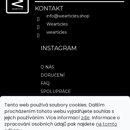
a
KONTAKT
t
info
@
wearticles.shop
MĚNA
(CZK)
í
Wearticles
CZK
wearticles
EUR
PŘIHLÁŠENÍ
INSTAGRAM
O NÁS
DORUČENÍ
FAQ
SPOLUPRÁCE
Tento web používá soubory cookies. Dalším
procházením tohoto webu vyjadřujete souhlas s
TABULKY VELIKOSTÍ
jejich používáním. Více informací
. Informace o
zde
OBCHODNÍ PODMÍNKY
zpracování osobních údajů pak najdete
na tomto