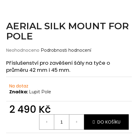
Wearticles
a
Pleaser
j
MyStyle
í
AERIAL SILK MOUNT FOR
t
POLE
PRODUKTY
?
Topy
Průměrné
Neohodnoceno
Podrobnosti hodnocení
Kraťasy
hodnocení
produktu
Příslušenství pro zavěšení šály na tyče o
Cullotes
je
průměru 42 mm i 45 mm.
HLEDAT
Legíny
0,0
z
Bodysuits
5
Na dotaz
hvězdiček.
Značka:
Lupit Pole
Jumpsuits
D
Plavky
o
2 490 Kč
p
Děti
Měrná
o
DO KOŠÍKU
cena:
DOPLŇKY
r
u
Gripy